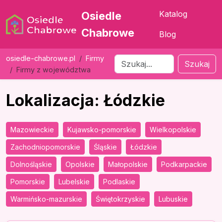
Katalog
Osiedle
Chabrowe
Blog
osiedle-chabrowe.pl
Firmy
Szukaj
Firmy z województwa
Lokalizacja: Łódzkie
Mazowieckie
Kujawsko-pomorskie
Wielkopolskie
Zachodniopomorskie
Śląskie
Łódzkie
Dolnośląskie
Opolskie
Małopolskie
Podkarpackie
Pomorskie
Lubelskie
Podlaskie
Warmińsko-mazurskie
Świętokrzyskie
Lubuskie