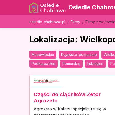
Osiedle Chabr
osiedle-chabrowe.pl
Firmy
Firmy z wojewó
Lokalizacja: Wielkop
Mazowieckie
Kujawsko-pomorskie
Wielko
Podkarpackie
Pomorskie
Lubelskie
Po
Części do ciągników Zetor
Agrozeto
Agrozeto w Kaliszu specjalizuje się w