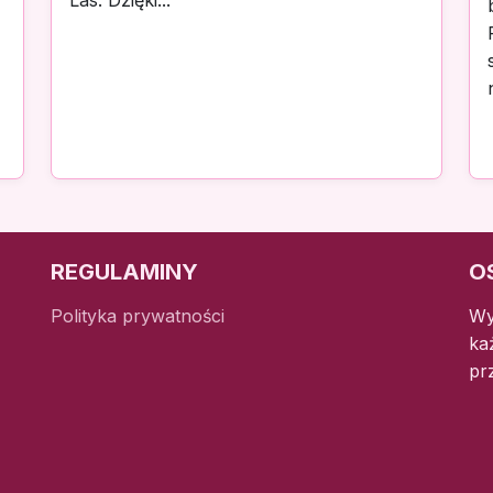
Las. Dzięki...
REGULAMINY
O
Polityka prywatności
Wy
ka
pr