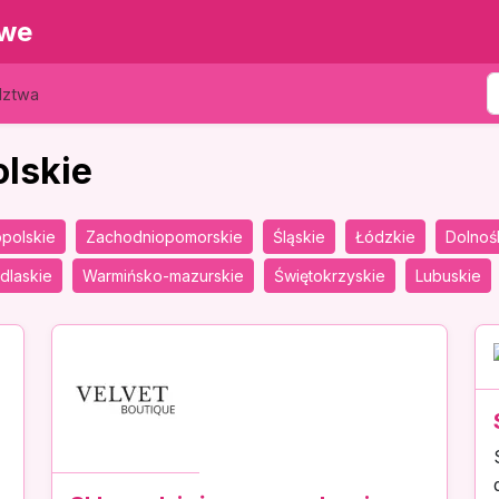
owe
dztwa
olskie
polskie
Zachodniopomorskie
Śląskie
Łódzkie
Dolnoś
dlaskie
Warmińsko-mazurskie
Świętokrzyskie
Lubuskie