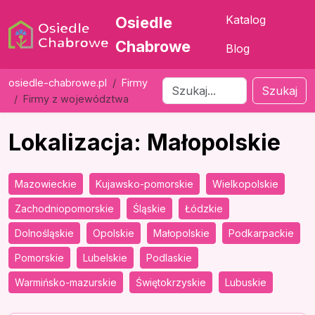
Katalog
Osiedle
Chabrowe
Blog
osiedle-chabrowe.pl
Firmy
Szukaj
Firmy z województwa
Lokalizacja: Małopolskie
Mazowieckie
Kujawsko-pomorskie
Wielkopolskie
Zachodniopomorskie
Śląskie
Łódzkie
Dolnośląskie
Opolskie
Małopolskie
Podkarpackie
Pomorskie
Lubelskie
Podlaskie
Warmińsko-mazurskie
Świętokrzyskie
Lubuskie