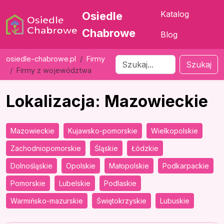
Katalog
Osiedle
Chabrowe
Blog
osiedle-chabrowe.pl
Firmy
Szukaj
Firmy z województwa
Lokalizacja: Mazowieckie
Mazowieckie
Kujawsko-pomorskie
Wielkopolskie
Zachodniopomorskie
Śląskie
Łódzkie
Dolnośląskie
Opolskie
Małopolskie
Podkarpackie
Pomorskie
Lubelskie
Podlaskie
Warmińsko-mazurskie
Świętokrzyskie
Lubuskie