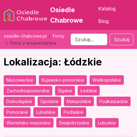
Katalog
Osiedle
Chabrowe
Blog
osiedle-chabrowe.pl
Firmy
Szukaj
Firmy z województwa
Lokalizacja: Łódzkie
Mazowieckie
Kujawsko-pomorskie
Wielkopolskie
Zachodniopomorskie
Śląskie
Łódzkie
Dolnośląskie
Opolskie
Małopolskie
Podkarpackie
Pomorskie
Lubelskie
Podlaskie
Warmińsko-mazurskie
Świętokrzyskie
Lubuskie