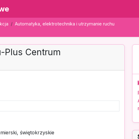
owe
kcja
Automatyka, elektrotechnika i utrzymanie ruchu
u-Plus Centrum
mierski, świętokrzyskie