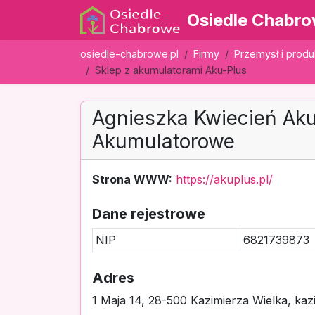
Osiedle Chabr
osiedle-chabrowe.pl
Firmy
Przemysł i produ
Sklep z akumulatorami Aku-Plus
Agnieszka Kwiecień Ak
Akumulatorowe
Strona WWW:
https://akuplus.pl/
Dane rejestrowe
NIP
6821739873
Adres
1 Maja 14, 28-500 Kazimierza Wielka, kazi