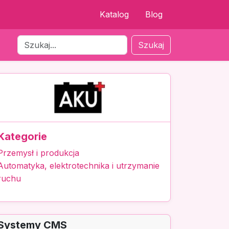
Katalog
Blog
Szukaj
Kategorie
Przemysł i produkcja
Automatyka, elektrotechnika i utrzymanie
ruchu
Systemy CMS