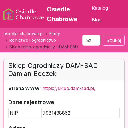
Katalog
Osiedle
Chabrowe
Blog
osiedle-chabrowe.pl
Firmy
Szukaj
Rolnictwo i ogrodnictwo
Sklep rolno-ogrodniczy - DAM-SAD
Sklep Ogrodniczy DAM-SAD
Damian Boczek
Strona WWW:
https://sklep.dam-sad.pl/
Dane rejestrowe
NIP
7981438862