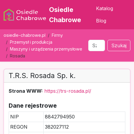
Katalog
Osiedle
Chabrowe
Blog
osiedle-chabrowe.pl
Firmy
Przemysł i produkcja
Szukaj
Maszyny i urządzenia przemysłowe
Rosada
T.R.S. Rosada Sp. k.
Strona WWW:
https://trs-rosada.pl/
Dane rejestrowe
NIP
8842794950
REGON
382027112