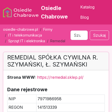
Katalog
Osiedle
Chabrowe
Blog
osiedle-chabrowe.pl
Firmy
Szukaj
IT i telekomunikacja
Sprzęt IT i elektronika
Remedal
REMEDIAL SPÓŁKA CYWILNA R.
SZYMAŃSKI, Ł. SZYMAŃSKI
Strona WWW:
https://remedial.sklep.pl/
Dane rejestrowe
NIP
7971986958
REGON
141513339