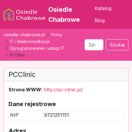
Katalog
Osiedle
Chabrowe
Blog
osiedle-chabrowe.pl
Firmy
IT i telekomunikacja
Szukaj
Oprogramowanie i usługi IT
PCClinic
PCClinic
Strona WWW:
http://pc-clinic.pl/
Dane rejestrowe
NIP
9721251151
Adres