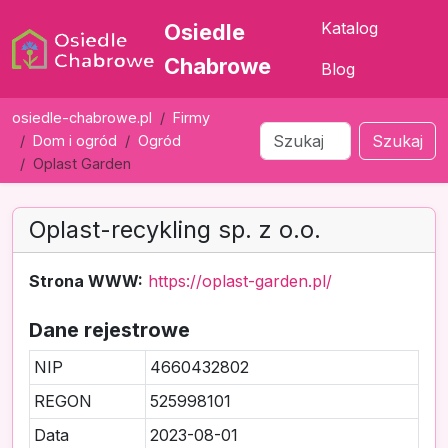
Katalog
Osiedle
Chabrowe
Blog
osiedle-chabrowe.pl
Firmy
Szukaj
Dom i ogród
Ogród
Oplast Garden
Oplast-recykling sp. z o.o.
Strona WWW:
https://oplast-garden.pl/
Dane rejestrowe
NIP
4660432802
REGON
525998101
Data
2023-08-01