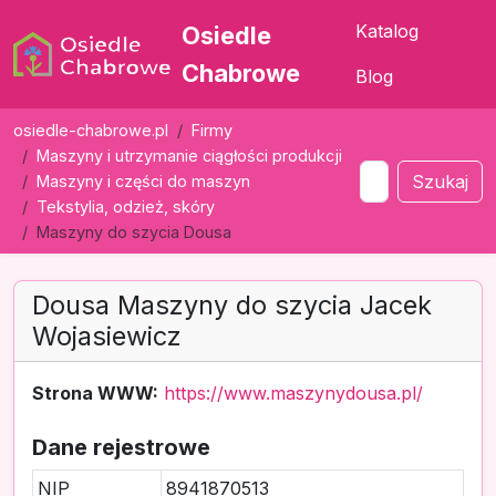
Katalog
Osiedle
Chabrowe
Blog
osiedle-chabrowe.pl
Firmy
Maszyny i utrzymanie ciągłości produkcji
Szukaj
Maszyny i części do maszyn
Tekstylia, odzież, skóry
Maszyny do szycia Dousa
Dousa Maszyny do szycia Jacek
Wojasiewicz
Strona WWW:
https://www.maszynydousa.pl/
Dane rejestrowe
NIP
8941870513