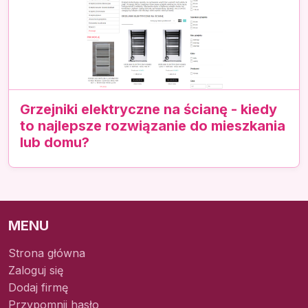
Grzejniki elektryczne na ścianę - kiedy
to najlepsze rozwiązanie do mieszkania
lub domu?
MENU
Strona główna
Zaloguj się
Dodaj firmę
Przypomnij hasło