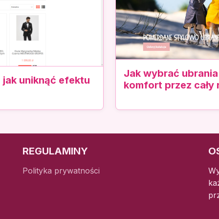
Jak wybrać ubrania
jak uniknąć efektu
komfort przez cały 
REGULAMINY
O
Polityka prywatności
Wy
ka
pr