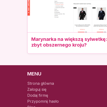
Marynarka na większą sylwetkę: 
zbyt obszernego kroju?
MENU
Strona główna
Zaloguj się
Dodaj firmę
Przypomnij hasło