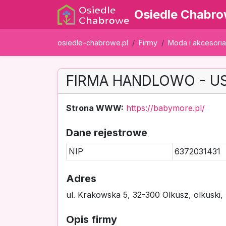
Osiedle Chabr
osiedle-chabrowe.pl
Firmy
Moda i akcesoria
FIRMA HANDLOWO - US
Strona WWW:
https://babymore.pl/
Dane rejestrowe
NIP
6372031431
Adres
ul. Krakowska 5, 32-300 Olkusz, olkuski,
Opis firmy