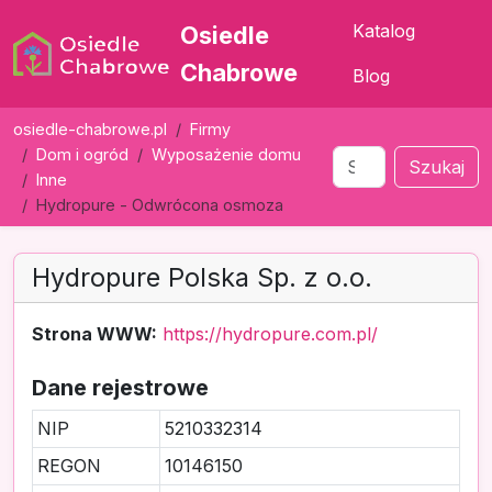
Katalog
Osiedle
Chabrowe
Blog
osiedle-chabrowe.pl
Firmy
Dom i ogród
Wyposażenie domu
Szukaj
Inne
Hydropure - Odwrócona osmoza
Hydropure Polska Sp. z o.o.
Strona WWW:
https://hydropure.com.pl/
Dane rejestrowe
NIP
5210332314
REGON
10146150