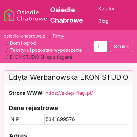
Katalog
Osiedle
Chabrowe
Blog
osiedle-chabrowe.pl
Firmy
Dom i ogród
Szukaj
Tekstylia i pozostałe wyposażenie
EKON STUDIO Sklep z flagami
Edyta Werbanowska EKON STUDIO
Strona WWW:
https://sklep-flagi.pl/
Dane rejestrowe
NIP
5341899576
Adres