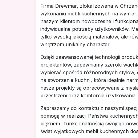
Firma Drewmar, zlokalizowana w Chrzanow
wykonaniu mebli kuchennych na wymiar. Z
naszym klientom nowoczesne i funkcjonal
indywidualne potrzeby użytkowników. Me
tylko wysoką jakością materiałów, ale r
wnętrzom unikalny charakter.
Dzięki zaawansowanej technologii produ
projektantów, zapewniamy szeroki wachla
wybierać spośród różnorodnych stylów, 
na stworzenie kuchni, która idealnie har
nasze projekty są opracowywane z myśl
przestrzeni oraz komforcie użytkowania.
Zapraszamy do kontaktu z naszymi specja
pomogą w realizacji Państwa kuchennych
pięknem i funkcjonalnością swojego noweg
świat wyjątkowych mebli kuchennych do