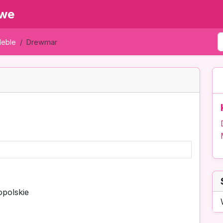
owe
eble
Drewmar
polskie