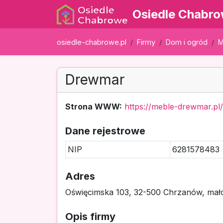
Osiedle Chabr
osiedle-chabrowe.pl
Firmy
Dom i ogród
M
Drewmar
Strona WWW:
https://meble-drewmar.pl/
Dane rejestrowe
NIP
6281578483
Adres
Oświęcimska 103, 32-500 Chrzanów, mało
Opis firmy