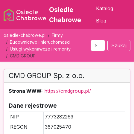
Katalog
Osiedle
Chabrowe
Blog
osiedle-chabrowe.pl
Firmy
Budownictwo i nieruchomości
Szukaj
Usługi wykonawcze i remonty
CMD GROUP
CMD GROUP Sp. z o.o.
Strona WWW:
https://cmdgroup.pl/
Dane rejestrowe
NIP
7773282263
REGON
367025470