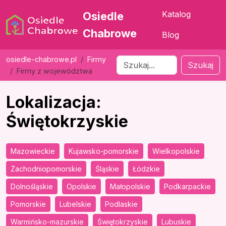
Katalog
Osiedle
Chabrowe
Blog
osiedle-chabrowe.pl
Firmy
Szukaj
Firmy z województwa
Lokalizacja:
Świętokrzyskie
Mazowieckie
Kujawsko-pomorskie
Wielkopolskie
Zachodniopomorskie
Śląskie
Łódzkie
Dolnośląskie
Opolskie
Małopolskie
Podkarpackie
Pomorskie
Lubelskie
Podlaskie
Warmińsko-mazurskie
Świętokrzyskie
Lubuskie